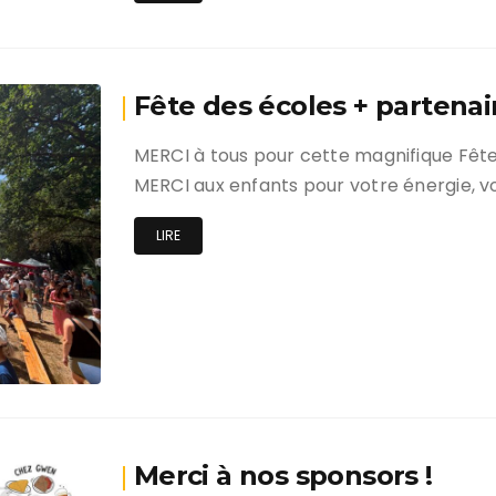
e de la Musique
Programme Fête de la
Musique 2026
quettes A-qui-S
Fête des écoles + partenai
DISCO TIME !
MERCI à tous pour cette magnifique Fête
Vente de produits Bijou
MERCI aux enfants pour votre énergie, v
Le LOTO c’est ce soir !!
LIRE
Soirée Loto !
Joyeuses Fêtes
Vente de sapins ouverte !
Prises de vues
Programme 2025/2026
Merci à nos sponsors !