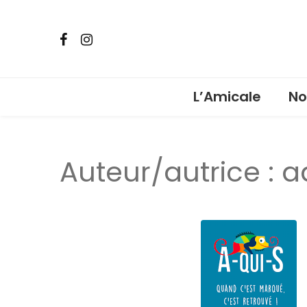
L’Amicale
No
Ven
Auteur/autrice :
a
Pho
car
Ven
Lot
Bou
Fêt