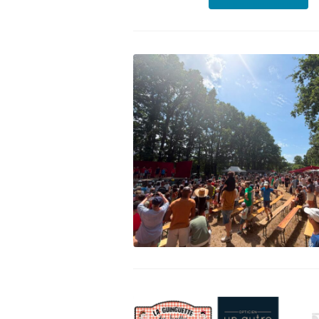
Fêt
Eti