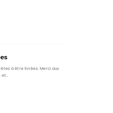
des
tes à être livrées. Merci aux
 et…