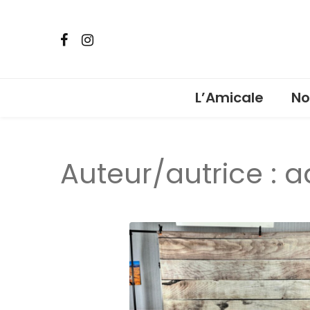
L’Amicale
No
Ven
Auteur/autrice :
a
Pho
car
Ven
Lot
Bou
Fêt