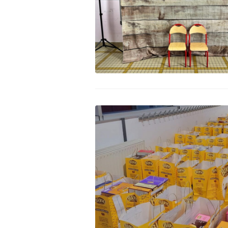
Fêt
Eti