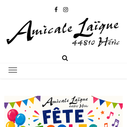
Amicale
Amicale Laïque Héric
Laïque
Héric