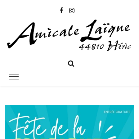
Amicale
Amicale Laïque Héric
Laïque
Héric