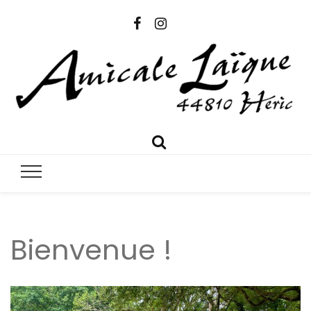
Amicale
Amicale Laïque Héric
Laïque
Héric
Bienvenue !