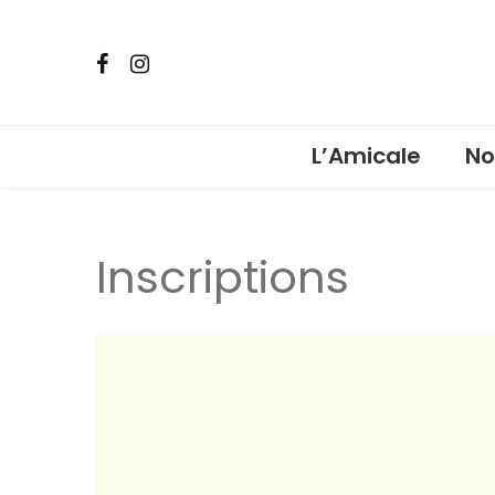
L’Amicale
No
Ven
Inscriptions
Pho
car
Ven
Lot
Bou
Fêt