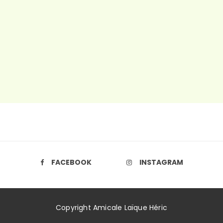
C’est la rentrée !
FACEBOOK
INSTAGRAM
Copyright Amicale Laïque Héric