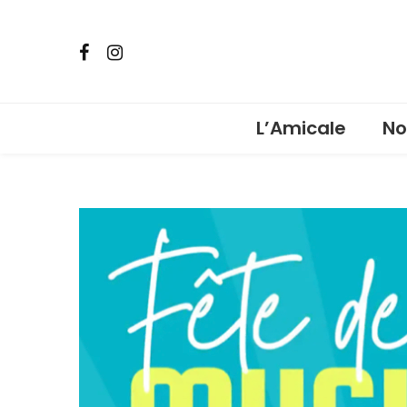
L’Amicale
No
Ven
Pho
car
Ven
Lot
Bou
Fêt