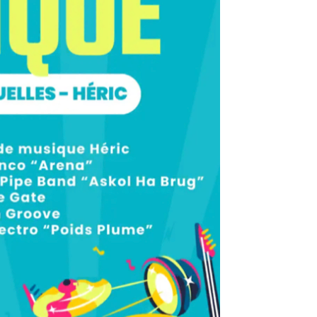
e de la Musique
Programme Fête de la
Musique 2026
quettes A-qui-S
DISCO TIME !
Vente de produits Bijou
Le LOTO c’est ce soir !!
Soirée Loto !
Joyeuses Fêtes
Vente de sapins ouverte !
Prises de vues
Programme 2025/2026