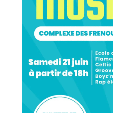
Fêt
Eti