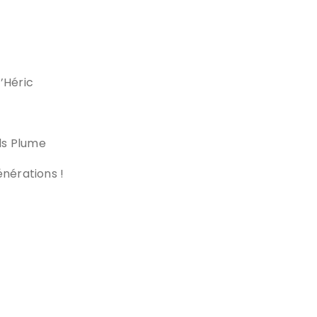
’Héric
ids Plume
énérations !