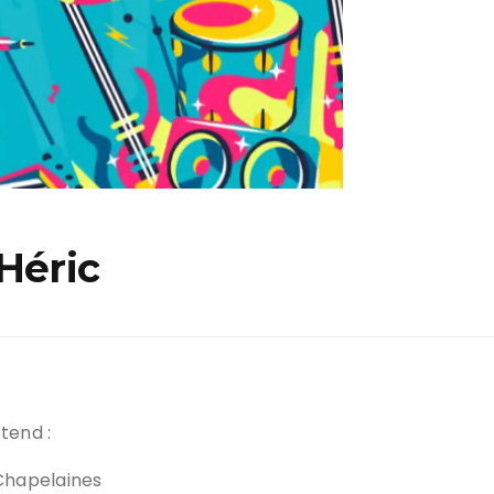
C’est la rentrée !
Héric
tend :
Chapelaines