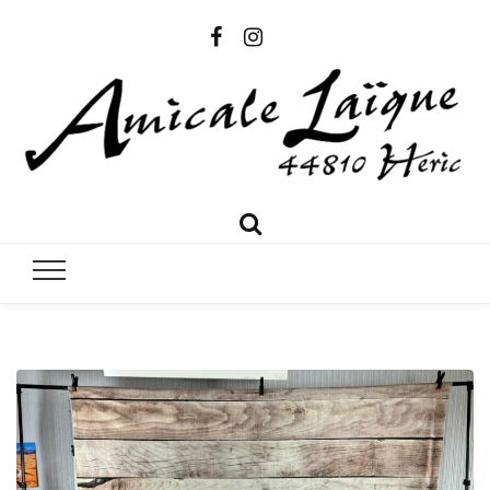
Amicale
Amicale Laïque Héric
Laïque
Héric